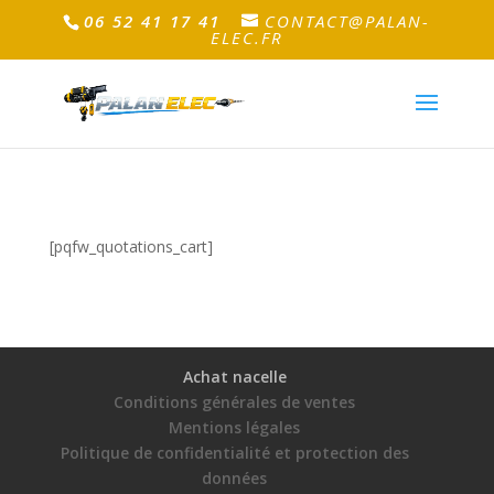
06 52 41 17 41
CONTACT@PALAN-
ELEC.FR
[pqfw_quotations_cart]
Achat nacelle
Conditions générales de ventes
Mentions légales
Politique de confidentialité et protection des
données