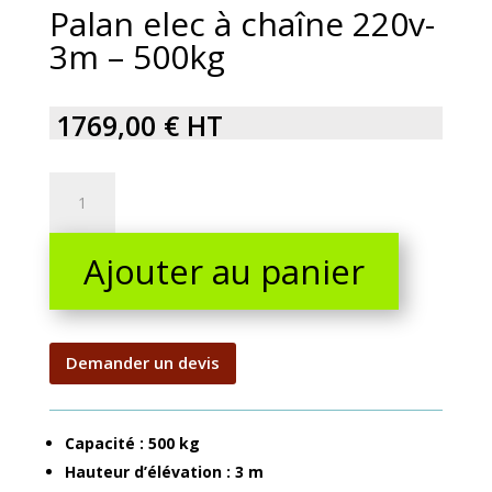
Palan elec à chaîne 220v-
3m – 500kg
1769,00
€
HT
Palan
elec
à
Ajouter au panier
chaîne
220v-
3m
-
500kg
Demander un devis
quantity
Capacité : 500 kg
Hauteur d’élévation : 3 m